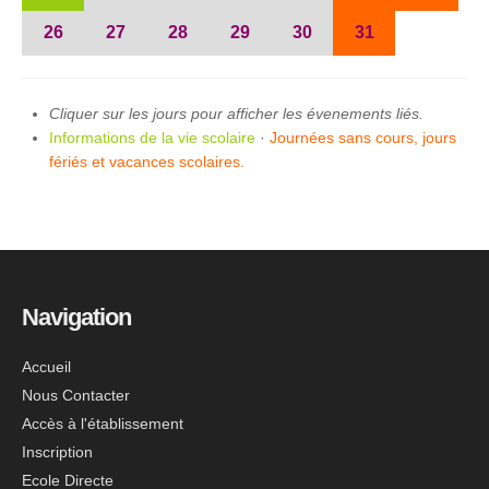
26
27
28
29
30
31
Cliquer sur les jours pour afficher les évenements liés.
Informations de la vie scolaire
·
Journées sans cours, jours
fériés et vacances scolaires.
Navigation
Accueil
Nous Contacter
Accès à l'établissement
Inscription
Ecole Directe