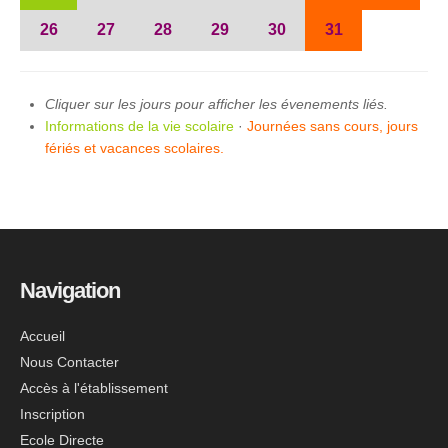
26
27
28
29
30
31
Cliquer sur les jours pour afficher les évenements liés.
Informations de la vie scolaire
·
Journées sans cours, jours
fériés et vacances scolaires.
Navigation
Accueil
Nous Contacter
Accès à l'établissement
Inscription
Ecole Directe