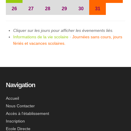
26
27
28
29
30
31
Cliquer sur les jours pour afficher les évenements liés.
Informations de la vie scolaire
·
Journées sans cours, jours
fériés et vacances scolaires.
Navigation
Accueil
Nous Contacter
Accès à l'établissement
Inscription
Ecole Directe