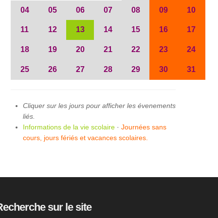
04
05
06
07
08
09
10
11
12
13
14
15
16
17
18
19
20
21
22
23
24
25
26
27
28
29
30
31
Cliquer sur les jours pour afficher les évenements
liés.
Informations de la vie scolaire
·
Journées sans
cours, jours fériés et vacances scolaires.
Recherche sur le site