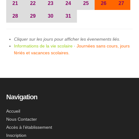
21
22
23
24
25
26
27
28
29
30
31
Cliquer sur les jours pour afficher les évenements liés.
Informations de la vie scolaire
·
Journées sans cours, jours
fériés et vacances scolaires.
Navigation
Accueil
Nous Contacter
Accès à l'établissement
Inscription