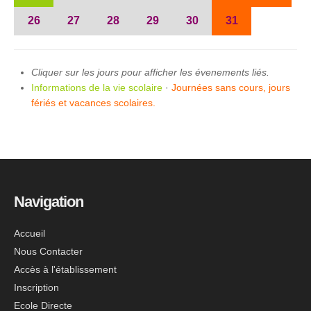
26
27
28
29
30
31
Cliquer sur les jours pour afficher les évenements liés.
Informations de la vie scolaire
·
Journées sans cours, jours
fériés et vacances scolaires.
Navigation
Accueil
Nous Contacter
Accès à l'établissement
Inscription
Ecole Directe